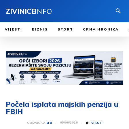
ZIVINICE
INFO
VIJESTI
BIZNIS
SPORT
CRNA HRONIKA
Počela isplata majskih penzija u
FBiH
#
05/06/2026
OBJAVIO/LA
M B
VIJESTI