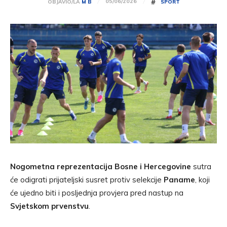
#
05/06/2026
OBJAVIO/LA
M B
SPORT
Nogometna reprezentacija Bosne i Hercegovine
sutra
će odigrati prijateljski susret protiv selekcije
Paname
, koji
će ujedno biti i posljednja provjera pred nastup na
Svjetskom prvenstvu
.