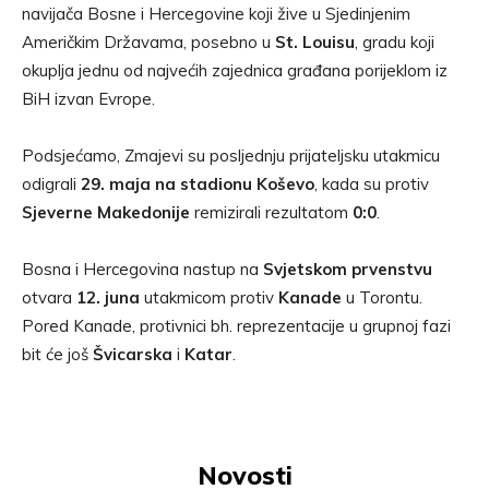
navijača Bosne i Hercegovine koji žive u Sjedinjenim
Američkim Državama, posebno u
St. Louisu
, gradu koji
okuplja jednu od najvećih zajednica građana porijeklom iz
BiH izvan Evrope.
Podsjećamo, Zmajevi su posljednju prijateljsku utakmicu
odigrali
29. maja na stadionu Koševo
, kada su protiv
Sjeverne Makedonije
remizirali rezultatom
0:0
.
Bosna i Hercegovina nastup na
Svjetskom prvenstvu
otvara
12. juna
utakmicom protiv
Kanade
u Torontu.
Pored Kanade, protivnici bh. reprezentacije u grupnoj fazi
bit će još
Švicarska
i
Katar
.
Novosti