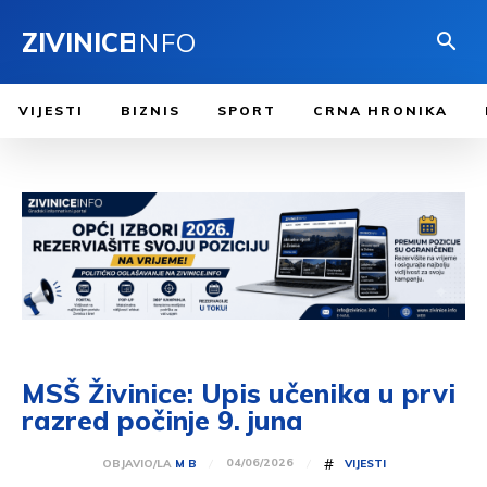
ZIVINICE
INFO
VIJESTI
BIZNIS
SPORT
CRNA HRONIKA
MSŠ Živinice: Upis učenika u prvi
razred počinje 9. juna
#
04/06/2026
OBJAVIO/LA
M B
VIJESTI