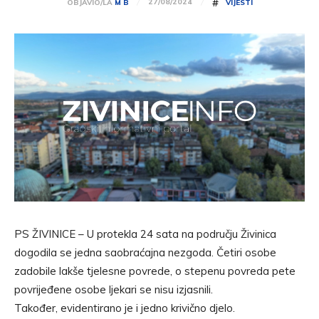
#
27/08/2024
OBJAVIO/LA
M B
VIJESTI
PS ŽIVINICE – U protekla 24 sata na području Živinica
dogodila se jedna saobraćajna nezgoda. Četiri osobe
zadobile lakše tjelesne povrede, o stepenu povreda pete
povrijeđene osobe ljekari se nisu izjasnili.
Također, evidentirano je i jedno krivično djelo.