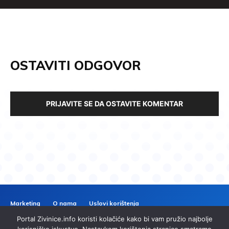
OSTAVITI ODGOVOR
PRIJAVITE SE DA OSTAVITE KOMENTAR
Marketing
O nama
Uslovi korištenja
Politika privatnosti
Kontakt
Portal Zivinice.info koristi kolačiće kako bi vam pružio najbolje