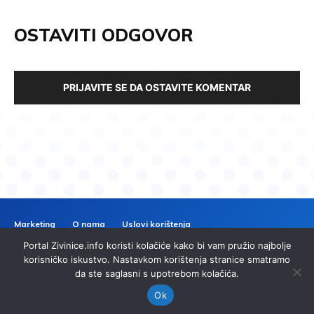
OSTAVITI ODGOVOR
PRIJAVITE SE DA OSTAVITE KOMENTAR
Marketing
O nama
Uslovi korištenja
Politika privatnosti
Kontakt
Portal Zivinice.info koristi kolačiće kako bi vam pružio najbolje
ZIVINICE
INFO
korisničko iskustvo. Nastavkom korištenja stranice smatramo
da ste saglasni s upotrebom kolačića.
© 2024 Zivinice.info. Sva prava zadržana. | Izrada
imp.ba
Ok