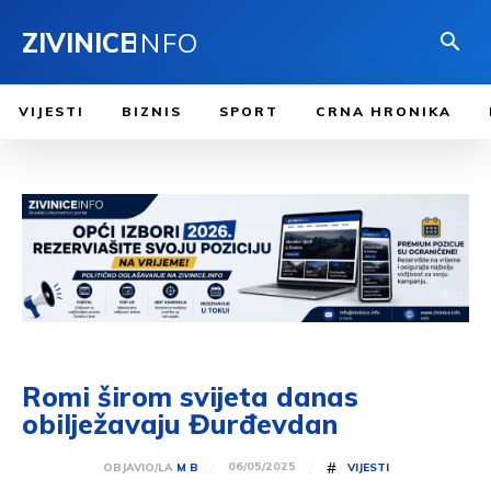
ZIVINICE
INFO
VIJESTI
BIZNIS
SPORT
CRNA HRONIKA
Romi širom svijeta danas
obilježavaju Đurđevdan
#
06/05/2025
OBJAVIO/LA
M B
VIJESTI