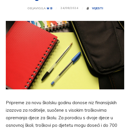
#
24/08/2024
OBJAVIO/LA
M B
VIJESTI
Pripreme za novu školsku godinu donose niz finansijskih
izazova za roditelje, suočene s visokim troškovima
opremanja djece za školu. Za porodicu s dvoje djece u
osnovnoj školi, troškovi po djetetu mogu doseći i do 700