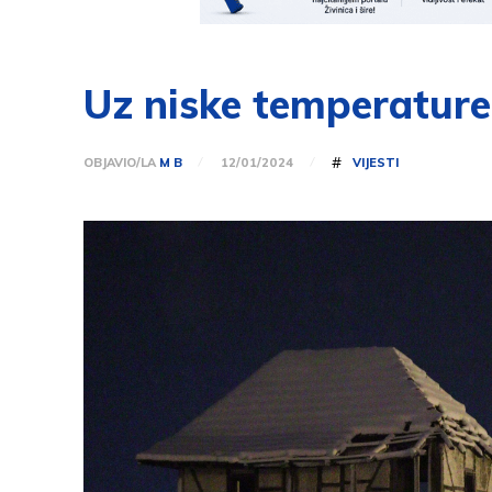
Uz niske temperature,
#
OBJAVIO/LA
M B
VIJESTI
12/01/2024