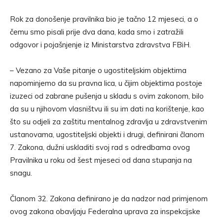
Rok za donošenje pravilnika bio je tačno 12 mjeseci, a o
čemu smo pisali prije dva dana, kada smo i zatražili
odgovor i pojašnjenje iz Ministarstva zdravstva FBiH.
– Vezano za Vaše pitanje o ugostiteljskim objektima
napominjemo da su pravna lica, u čijim objektima postoje
izuzeci od zabrane pušenja u skladu s ovim zakonom, bilo
da su u njihovom vlasništvu ili su im dati na korištenje, kao
što su odjeli za zaštitu mentalnog zdravlja u zdravstvenim
ustanovama, ugostiteljski objekti i drugi, definirani članom
7. Zakona, dužni uskladiti svoj rad s odredbama ovog
Pravilnika u roku od šest mjeseci od dana stupanja na
snagu.
Članom 32. Zakona definirano je da nadzor nad primjenom
ovog zakona obavljaju Federalna uprava za inspekcijske