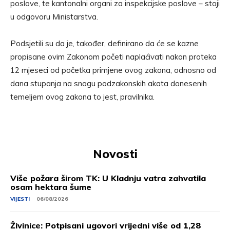
poslove, te kantonalni organi za inspekcijske poslove – stoji
u odgovoru Ministarstva.
Podsjetili su da je, također, definirano da će se kazne
propisane ovim Zakonom početi naplaćivati nakon proteka
12 mjeseci od početka primjene ovog zakona, odnosno od
dana stupanja na snagu podzakonskih akata donesenih
temeljem ovog zakona to jest, pravilnika.
Novosti
Više požara širom TK: U Kladnju vatra zahvatila
osam hektara šume
VIJESTI
06/08/2026
Živinice: Potpisani ugovori vrijedni više od 1,28