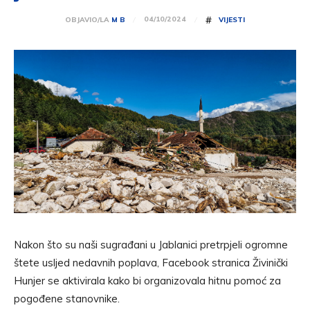
#
04/10/2024
OBJAVIO/LA
M B
VIJESTI
Nakon što su naši sugrađani u Jablanici pretrpjeli ogromne
štete usljed nedavnih poplava, Facebook stranica Živinički
Hunjer se aktivirala kako bi organizovala hitnu pomoć za
pogođene stanovnike.