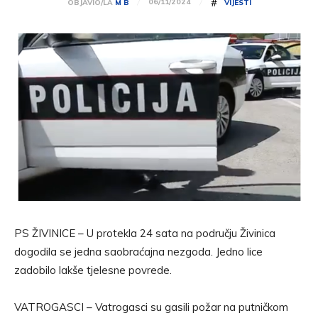
#
06/11/2024
OBJAVIO/LA
M B
VIJESTI
PS ŽIVINICE – U protekla 24 sata na području Živinica
dogodila se jedna saobraćajna nezgoda. Jedno lice
zadobilo lakše tjelesne povrede.
VATROGASCI – Vatrogasci su gasili požar na putničkom