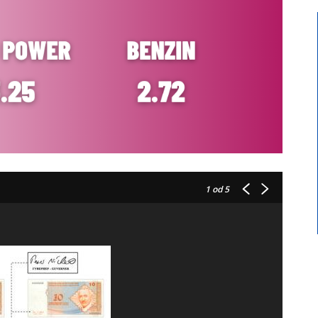
1
od 5