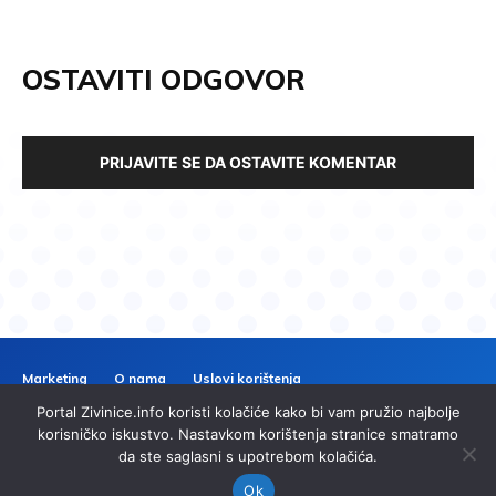
OSTAVITI ODGOVOR
PRIJAVITE SE DA OSTAVITE KOMENTAR
Marketing
O nama
Uslovi korištenja
Politika privatnosti
Kontakt
Portal Zivinice.info koristi kolačiće kako bi vam pružio najbolje
ZIVINICE
INFO
korisničko iskustvo. Nastavkom korištenja stranice smatramo
da ste saglasni s upotrebom kolačića.
© 2024 Zivinice.info. Sva prava zadržana. | Izrada
imp.ba
Ok