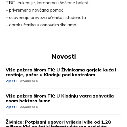
TBC, leukemije, karcinoma i šećerne bolesti
– privremena novčana pomoć
– subvencija prevoza učenika i studenata
– obrok učenika u osnovnim školama.
Novosti
Više požara širom TK: U Živinicama gorjele kuća i
rastinje, požar u Kladnju pod kontrolom
VIJESTI
07/08/2026
Više požara širom TK: U Kladnju vatra zahvatila
osam hektara šume
VIJESTI
06/08/2026
Živinice: Potpisani ugovori vrijedni više od 1,28
miliona KM za četiri infrastrukturna projekta