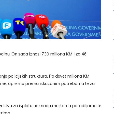
odinu. On sada iznosi 730 miliona KM i za 46
nje policijskih struktura. Po devet miliona KM
iforme, opremu prema iskazanim potrebama te za
sredstva za isplatu naknada majkama porodiljama te
rima.