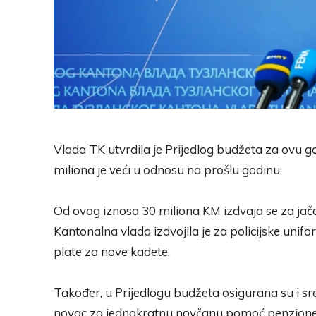
Vlada TK utvrdila je Prijedlog budžeta za ovu g
miliona je veći u odnosu na prošlu godinu.
Od ovog iznosa 30 miliona KM izdvaja se za jača
Kantonalna vlada izdvojila je za policijske un
plate za nove kadete.
Također, u Prijedlogu budžeta osigurana su i 
novac za jednokratnu novčanu pomoć penzione