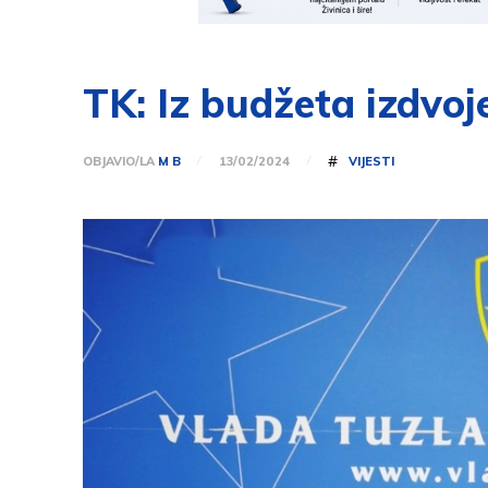
TK: Iz budžeta izdvoj
#
OBJAVIO/LA
M B
VIJESTI
13/02/2024