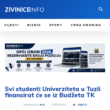
ZIVINICE
INFO
VIJESTI
BIZNIS
SPORT
CRNA HRONIKA
Svi studenti Univerziteta u Tuzli
finansirat će se iz Budžeta TK
#
13/09/2024
OBJAVIO/LA
M B
VIJESTI