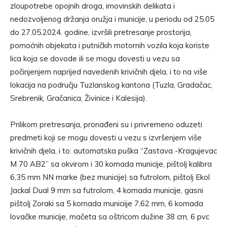
zloupotrebe opojnih droga, imovinskih delikata i
nedozvoljenog držanja oružja i municije, u periodu od 25.05
do 27.05.2024. godine, izvršili pretresanje prostorija,
pomoćnih objekata i putničkih motornih vozila koja koriste
lica koja se dovode ili se mogu dovesti u vezu sa
počinjenjem naprijed navedenih krivičnih djela, i to na više
lokacija na području Tuzlanskog kantona (Tuzla, Gradačac,
Srebrenik, Gračanica, Živinice i Kalesija).
Prilikom pretresanja, pronađeni su i privremeno oduzeti
predmeti koji se mogu dovesti u vezu s izvršenjem više
krivičnih djela, i to: automatska puška “Zastava -Kragujevac
M 70 AB2” sa okvirom i 30 komada municije, pištolj kalibra
6,35 mm NN marke (bez municije) sa futrolom, pištolj Ekol
Jackal Dual 9 mm sa futrolom, 4 komada municije, gasni
pištolj Zoraki sa 5 komada municiije 7,62 mm, 6 komada
lovačke municije, mačeta sa oštricom dužine 38 cm, 6 pvc