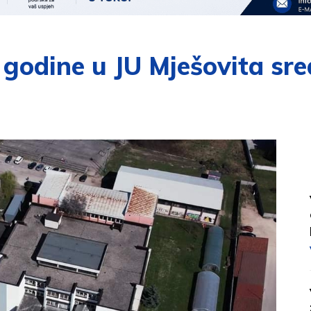
godine u JU Mješovita sred