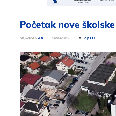
Početak nove školske 
#
OBJAVIO/LA
M B
VIJESTI
26/08/2024