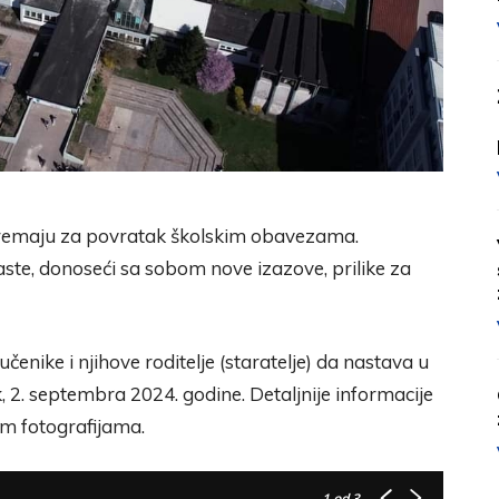
 pripremaju za povratak školskim obavezama.
te, donoseći sa sobom nove izazove, prilike za
čenike i njihove roditelje (staratelje) da nastava u
, 2. septembra 2024. godine. Detaljnije informacije
im fotografijama.
1
od 3