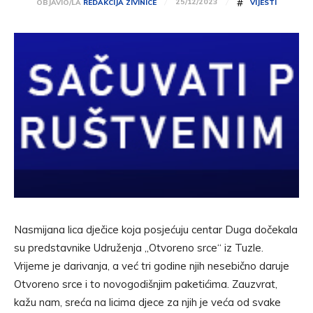
#
25/12/2023
OBJAVIO/LA
REDAKCIJA ZIVINICE
VIJESTI
Nasmijana lica dječice koja posjećuju centar Duga dočekala
su predstavnike Udruženja „Otvoreno srce“ iz Tuzle.
Vrijeme je darivanja, a već tri godine njih nesebično daruje
Otvoreno srce i to novogodišnjim paketićima. Zauzvrat,
kažu nam, sreća na licima djece za njih je veća od svake