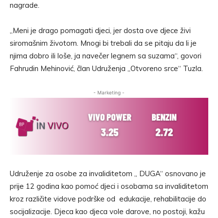
nagrade.
„Meni je drago pomagati djeci, jer dosta ove djece živi
siromašnim životom. Mnogi bi trebali da se pitaju da li je
njima dobro ili loše, ja navečer legnem sa suzama“, govori
Fahrudin Mehinović, član Udruženja „Otvoreno srce“ Tuzla.
- Marketing -
Udruženje za osobe za invaliditetom „ DUGA“ osnovano je
prije 12 godina kao pomoć djeci i osobama sa invaliditetom
kroz različite vidove podrške od edukacije, rehabilitacije do
socijalizacije. Djeca kao djeca vole darove, no postoji, kažu