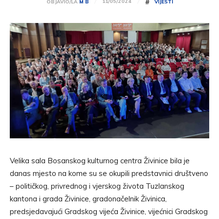
#
11/05/2024
OBJAVIO/LA
M B
VIJESTI
Velika sala Bosanskog kulturnog centra Živinice bila je
danas mjesto na kome su se okupili predstavnici društveno
– političkog, privrednog i vjerskog života Tuzlanskog
kantona i grada Živinice, gradonačelnik Živinica,
predsjedavajući Gradskog vijeća Živinice, vijećnici Gradskog