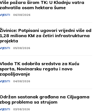
Više požara širom TK: U Kladnju vatra
zahvatila osam hektara šume
VIJESTI
06/08/2026
Živinice: Potpisani ugovori vrijedni više od
1,28 miliona KM za četiri infrastrukturna
projekta
VIJESTI
05/08/2026
Vlada TK odobrila sredstva za Kuću
sporta, Novinarsku regatu i novo
zapošljavanje
VIJESTI
04/08/2026
Održan sastanak građana na Ciljugama
zbog problema sa strujom
VIJESTI
03/08/2026