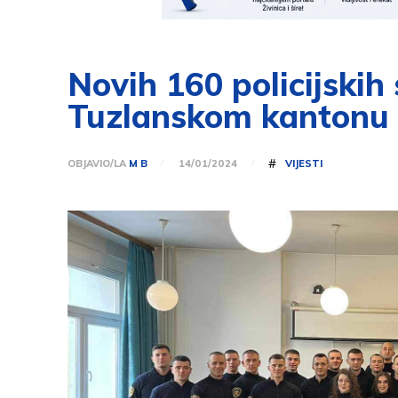
Novih 160 policijskih 
Tuzlanskom kantonu
#
OBJAVIO/LA
M B
VIJESTI
14/01/2024