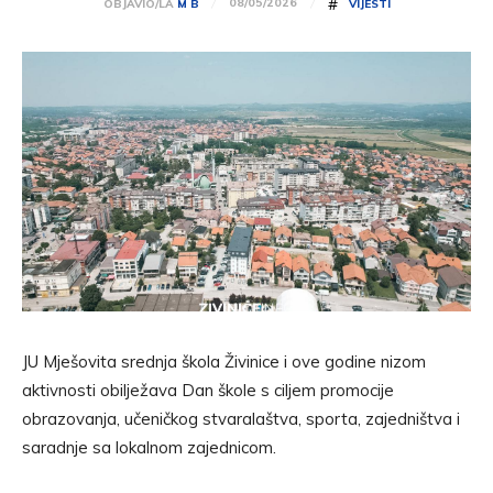
#
08/05/2026
OBJAVIO/LA
M B
VIJESTI
JU Mješovita srednja škola Živinice i ove godine nizom
aktivnosti obilježava Dan škole s ciljem promocije
obrazovanja, učeničkog stvaralaštva, sporta, zajedništva i
saradnje sa lokalnom zajednicom.