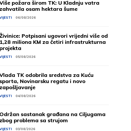
Više požara širom TK: U Kladnju vatra
zahvatila osam hektara šume
VIJESTI
06/08/2026
Živinice: Potpisani ugovori vrijedni više od
1,28 miliona KM za četiri infrastrukturna
projekta
VIJESTI
05/08/2026
Vlada TK odobrila sredstva za Kuću
sporta, Novinarsku regatu i novo
zapošljavanje
VIJESTI
04/08/2026
Održan sastanak građana na Ciljugama
zbog problema sa strujom
VIJESTI
03/08/2026