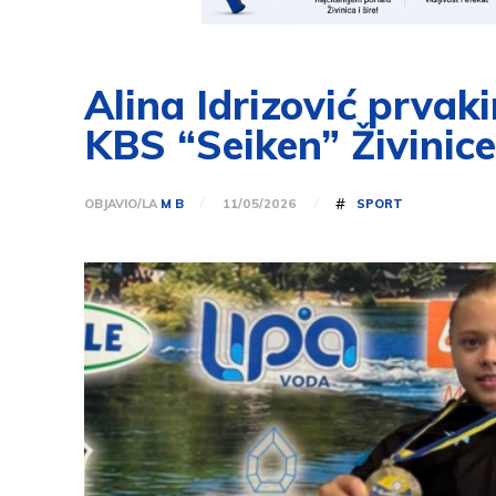
Alina Idrizović prvaki
KBS “Seiken” Živinice
#
OBJAVIO/LA
M B
SPORT
11/05/2026