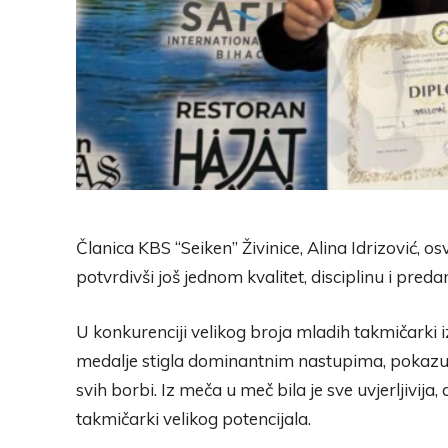
Članica KBS “Seiken” Živinice, Alina Idrizović, os
potvrdivši još jednom kvalitet, disciplinu i pred
U konkurenciji velikog broja mladih takmičarki iz
medalje stigla dominantnim nastupima, pokazuju
svih borbi. Iz meča u meč bila je sve uvjerljivija
takmičarki velikog potencijala.