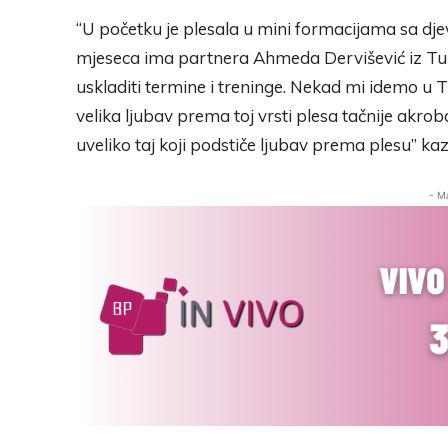
“U početku je plesala u mini formacijama sa dje
mjeseca ima partnera Ahmeda Dervišević iz Tuzl
uskladiti termine i treninge. Nekad mi idemo u T
velika ljubav prema toj vrsti plesa tačnije akrob
uveliko taj koji podstiče ljubav prema plesu” k
- M