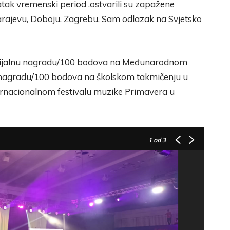
atak vremenski period ,ostvarili su zapažene
 Sarajevu, Doboju, Zagrebu. Sam odlazak na Svjetsko
 Specijalnu nagradu/100 bodova na Međunarodnom
 nagradu/100 bodova na školskom takmičenju u
ernacionalnom festivalu muzike Primavera u
1
od 3