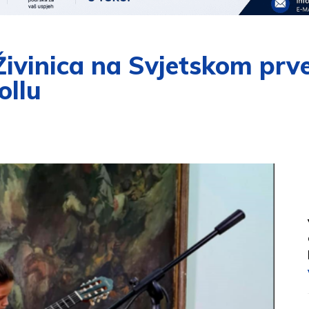
Živinica na Svjetskom prv
ollu