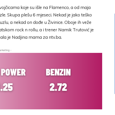
vojčicama koje su išle na Flamenco, a od maja
e. Skupa plešu 6 mjeseci. Nekad je jako teško
uzlu, a nekad on dođe u Živinice. Oboje ih veže
atskom rock n rollu, a i trener Namik Trutović je
azala je Nadjina mama za ntv.ba.
arketing -