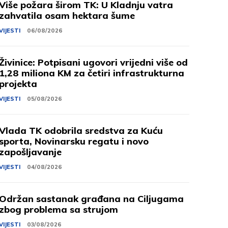
Više požara širom TK: U Kladnju vatra
zahvatila osam hektara šume
VIJESTI
06/08/2026
Živinice: Potpisani ugovori vrijedni više od
1,28 miliona KM za četiri infrastrukturna
projekta
VIJESTI
05/08/2026
Vlada TK odobrila sredstva za Kuću
sporta, Novinarsku regatu i novo
zapošljavanje
VIJESTI
04/08/2026
Održan sastanak građana na Ciljugama
zbog problema sa strujom
VIJESTI
03/08/2026