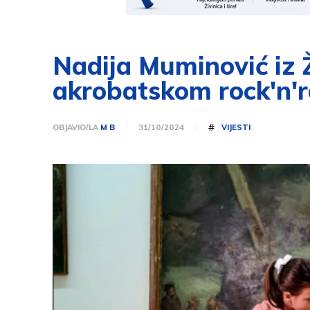
Nadija Muminović iz 
akrobatskom rock'n'r
#
OBJAVIO/LA
M B
VIJESTI
31/10/2024