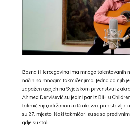
Bosna i Hercegovina ima mnogo talentovanih mlad
način na mnogim takmičenjima. Jedna od njih je i
zapažen uspjeh na Svjetskom prvenstvu iz akroba
Ahmed Dervišević su jedini par iz BiH u Childre
takmičenju,održanom u Krakowu, predstavljali na
su 27. mjesto. Naši takmičari su se sa predivni
gdje su stali.