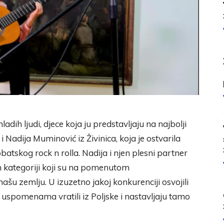
ih ljudi, djece koja ju predstavljaju na najbolji
 Nadija Muminović iz Živinica, koja je ostvarila
tskog rock n rolla. Nadija i njen plesni partner
n kategoriji koji su na pomenutom
šu zemlju. U izuzetno jakoj konkurenciji osvojili
m uspomenama vratili iz Poljske i nastavljaju tamo