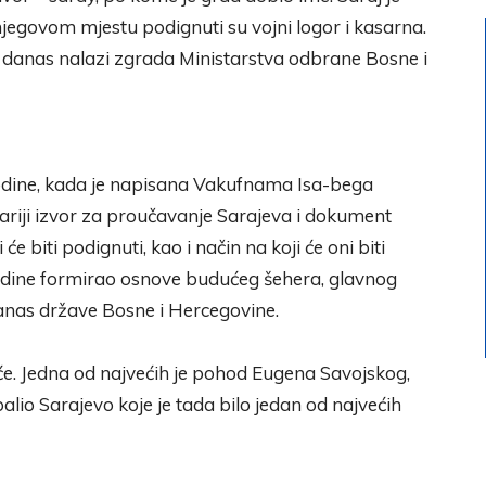
jegovom mjestu podignuti su vojni logor i kasarna.
 se danas nalazi zgrada Ministarstva odbrane Bosne i
 godine, kada je napisana Vakufnama Isa-bega
tariji izvor za proučavanje Sarajeva i dokument
će biti podignuti, kao i način na koji će oni biti
odine formirao osnove budućeg šehera, glavnog
anas države Bosne i Hercegovine.
aće. Jedna od najvećih je pohod Eugena Savojskog,
palio Sarajevo koje je tada bilo jedan od najvećih