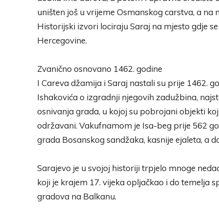
uništen još u vrijeme Osmanskog carstva, a na n
Historijski izvori lociraju Saraj na mjesto gdje
Hercegovine.
Zvanično osnovano 1462. godine
I Careva džamija i Saraj nastali su prije 1462.
Ishakovića o izgradnji njegovih zadužbina, najs
osnivanja grada, u kojoj su pobrojani objekti koji 
održavani. Vakufnamom je Isa-beg prije 562 g
grada Bosanskog sandžaka, kasnije ejaleta, a d
Sarajevo je u svojoj historiji trpjelo mnoge ned
koji je krajem 17. vijeka opljačkao i do temelja s
gradova na Balkanu.