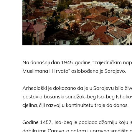
Na današnji dan 1945. godine, “zajedničkim nap
Muslimana i Hrvata” oslobođeno je Sarajevo.
Arheološki je dokazano da je u Sarajevu bilo živo
postavio bosanski sandžak-beg Isa-beg Ishakovi
cjelina, čiji razvoj u kontinuitetu traje do danas.
Godine 1457., Isa-beg je podigao džamiju koju j
dobila ime Careva, a potom i upravno središte d