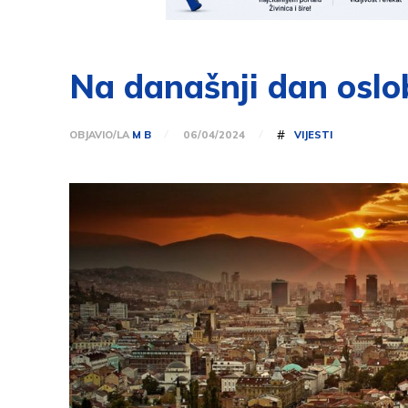
Na današnji dan oslo
#
OBJAVIO/LA
M B
VIJESTI
06/04/2024