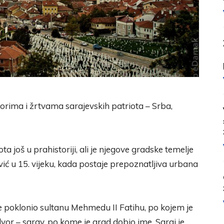
orima i žrtvama sarajevskih patriota – Srba,
ta još u prahistoriji, ali je njegove gradske temelje
ć u 15. vijeku, kada postaje prepoznatljiva urbana
e poklonio sultanu Mehmedu II Fatihu, po kojem je
vor – saray, po kome je grad dobio ime. Saraj je