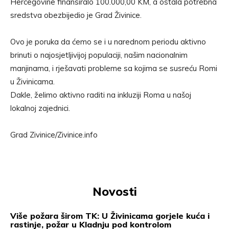
Hercegovine finansiralo 100.000,00 KM, a ostala potrebna
sredstva obezbijedio je Grad Živinice.
Ovo je poruka da ćemo se i u narednom periodu aktivno
brinuti o najosjetljivijoj populaciji, našim nacionalnim
manjinama, i rješavati probleme sa kojima se susreću Romi
u Živinicama.
Dakle, želimo aktivno raditi na inkluziji Roma u našoj
lokalnoj zajednici.
Grad Zivinice/Zivinice.info
Novosti
Više požara širom TK: U Živinicama gorjele kuća i
rastinje, požar u Kladnju pod kontrolom