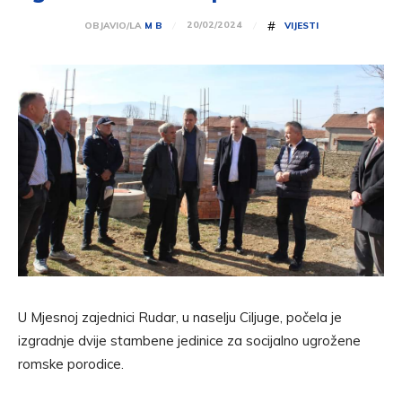
#
20/02/2024
OBJAVIO/LA
M B
VIJESTI
U Mjesnoj zajednici Rudar, u naselju Ciljuge, počela je
izgradnje dvije stambene jedinice za socijalno ugrožene
romske porodice.