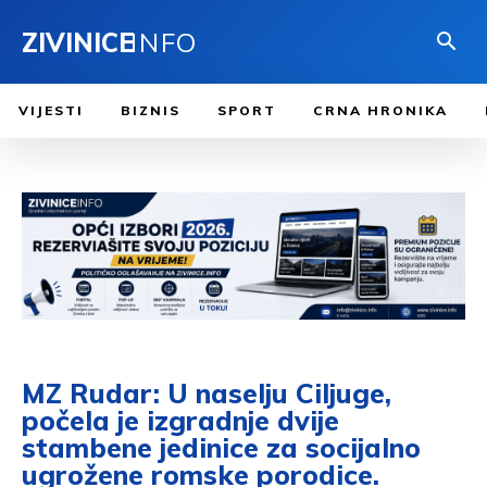
ZIVINICE
INFO
VIJESTI
BIZNIS
SPORT
CRNA HRONIKA
MZ Rudar: U naselju Ciljuge,
počela je izgradnje dvije
stambene jedinice za socijalno
ugrožene romske porodice.