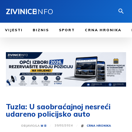
ZIVINICE
INFO
VIJESTI
BIZNIS
SPORT
CRNA HRONIKA
Tuzla: U saobraćajnoj nesreći
udareno policijsko auto
#
20/02/2024
OBJAVIO/LA
M B
CRNA HRONIKA