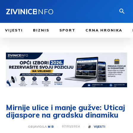
ZIVINICE
INFO
VIJESTI
BIZNIS
SPORT
CRNA HRONIKA
Mirnije ulice i manje gužve: Uticaj
dijaspore na gradsku dinamiku
#
07/01/2024
OBJAVIO/LA
M B
VIJESTI