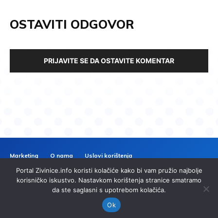
OSTAVITI ODGOVOR
PRIJAVITE SE DA OSTAVITE KOMENTAR
Marketing
O nama
Uslovi korištenja
Politika privatnosti
Kontakt
Portal Zivinice.info koristi kolačiće kako bi vam pružio najbolje
ZIVINICE
INFO
korisničko iskustvo. Nastavkom korištenja stranice smatramo
da ste saglasni s upotrebom kolačića.
© 2024 Zivinice.info. Sva prava zadržana. | Izrada
imp.ba
Ok