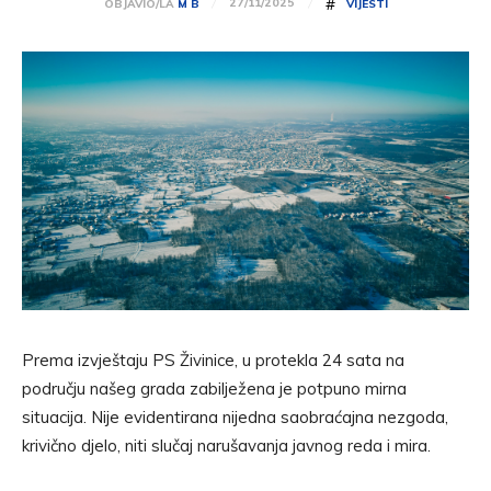
#
27/11/2025
OBJAVIO/LA
M B
VIJESTI
Prema izvještaju PS Živinice, u protekla 24 sata na
području našeg grada zabilježena je potpuno mirna
situacija. Nije evidentirana nijedna saobraćajna nezgoda,
krivično djelo, niti slučaj narušavanja javnog reda i mira.