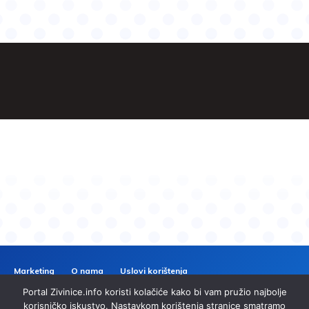
Marketing
O nama
Uslovi korištenja
Politika privatnosti
Kontakt
Portal Zivinice.info koristi kolačiće kako bi vam pružio najbolje
korisničko iskustvo. Nastavkom korištenja stranice smatramo