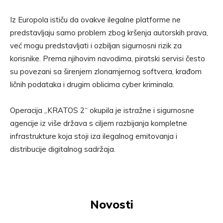
Iz Europola ističu da ovakve ilegalne platforme ne
predstavljaju samo problem zbog kršenja autorskih prava,
već mogu predstavljati i ozbiljan sigurnosni rizik za
korisnike. Prema njihovim navodima, piratski servisi često
su povezani sa širenjem zlonamjernog softvera, krađom
ličnih podataka i drugim oblicima cyber kriminala.
Operacija „KRATOS 2“ okupila je istražne i sigurnosne
agencije iz više država s ciljem razbijanja kompletne
infrastrukture koja stoji iza ilegalnog emitovanja i
distribucije digitalnog sadržaja.
Novosti