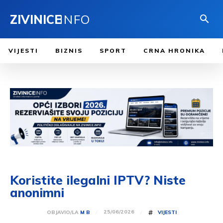
ZIVINICE
INFO
VIJESTI
BIZNIS
SPORT
CRNA HRONIKA
Koristite ilegalni IPTV? Niste
anonimni
#
25/06/2026
OBJAVIO/LA
M B
VIJESTI