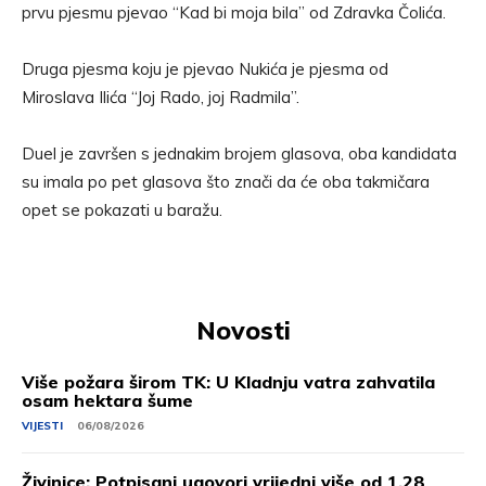
prvu pjesmu pjevao “Kad bi moja bila” od Zdravka Čolića.
Druga pjesma koju je pjevao Nukića je pjesma od
Miroslava Ilića “Joj Rado, joj Radmila”.
Duel je završen s jednakim brojem glasova, oba kandidata
su imala po pet glasova što znači da će oba takmičara
opet se pokazati u baražu.
Novosti
Više požara širom TK: U Kladnju vatra zahvatila
osam hektara šume
VIJESTI
06/08/2026
Živinice: Potpisani ugovori vrijedni više od 1,28