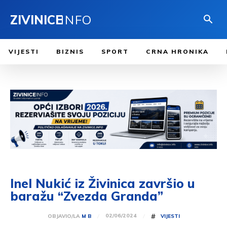
ZIVINICE
INFO
VIJESTI
BIZNIS
SPORT
CRNA HRONIKA
Inel Nukić iz Živinica završio u
baražu “Zvezda Granda”
#
02/06/2024
OBJAVIO/LA
M B
VIJESTI