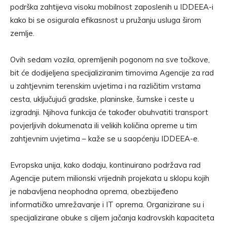
podrška zahtijeva visoku mobilnost zaposlenih u IDDEEA-i
kako bi se osigurala efikasnost u pružanju usluga širom
zemlje.
Ovih sedam vozila, opremljenih pogonom na sve točkove,
bit će dodijeljena specijaliziranim timovima Agencije za rad
u zahtjevnim terenskim uvjetima i na različitim vrstama
cesta, uključujući gradske, planinske, šumske i ceste u
izgradnji. Njihova funkcija će također obuhvatiti transport
povjerljivih dokumenata ili velikih količina opreme u tim
zahtjevnim uvjetima – kaže se u saopćenju IDDEEA-e.
Evropska unija, kako dodaju, kontinuirano podržava rad
Agencije putem milionski vrijednih projekata u sklopu kojih
je nabavljena neophodna oprema, obezbijeđeno
informatičko umrežavanje i IT oprema. Organizirane su i
specijalizirane obuke s ciljem jačanja kadrovskih kapaciteta