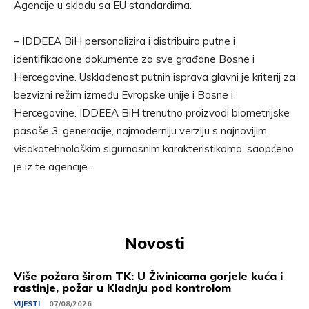
Agencije u skladu sa EU standardima.
– IDDEEA BiH personalizira i distribuira putne i
identifikacione dokumente za sve građane Bosne i
Hercegovine. Usklađenost putnih isprava glavni je kriterij za
bezvizni režim između Evropske unije i Bosne i
Hercegovine. IDDEEA BiH trenutno proizvodi biometrijske
pasoše 3. generacije, najmoderniju verziju s najnovijim
visokotehnološkim sigurnosnim karakteristikama, saopćeno
je iz te agencije.
Novosti
Više požara širom TK: U Živinicama gorjele kuća i
rastinje, požar u Kladnju pod kontrolom
VIJESTI
07/08/2026