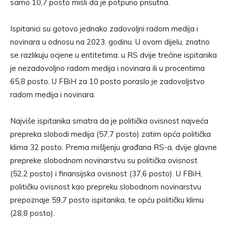
samo 10,7 posto misli da je potpuno prisutna.
Ispitanici su gotovo jednako zadovoljni radom medija i
novinara u odnosu na 2023. godinu. U ovom dijelu, znatno
se razlikuju ocjene u entitetima: u RS dvije trećine ispitanika
je nezadovoljno radom medija i novinara ili u procentima
65,8 posto. U FBiH za 10 posto poraslo je zadovoljstvo
radom medija i novinara.
Najviše ispitanika smatra da je politička ovisnost najveća
prepreka slobodi medija (57,7 posto) zatim opća politička
klima 32 posto. Prema mišljenju građana RS-a, dvije glavne
prepreke slobodnom novinarstvu su politička ovisnost
(52,2 posto) i finansijska ovisnost (37,6 posto). U FBiH,
političku ovisnost kao prepreku slobodnom novinarstvu
prepoznaje 59,7 posto ispitanika, te opću političku klimu
(28,8 posto).