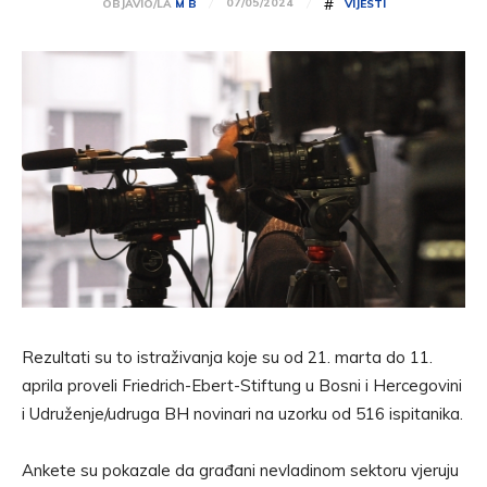
#
07/05/2024
OBJAVIO/LA
M B
VIJESTI
Rezultati su to istraživanja koje su od 21. marta do 11.
aprila proveli Friedrich-Ebert-Stiftung u Bosni i Hercegovini
i Udruženje/udruga BH novinari na uzorku od 516 ispitanika.
Ankete su pokazale da građani nevladinom sektoru vjeruju