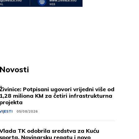
Novosti
Živinice: Potpisani ugovori vrijedni više od
1,28 miliona KM za četiri infrastrukturna
projekta
VIJESTI
05/08/2026
Vlada TK odobrila sredstva za Kuću
sporta, Novinarsku regatu i novo