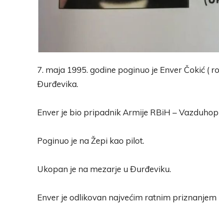
7. maja 1995. godine poginuo je Enver Čokić ( rođ
Đurđevika.
Enver je bio pripadnik Armije RBiH – Vazduho
Poginuo je na Žepi kao pilot.
Ukopan je na mezarje u Đurđeviku.
Enver je odlikovan najvećim ratnim priznanjem Zl