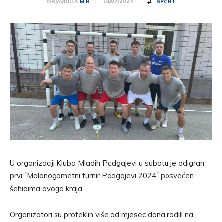
#
01/07/2024
OBJAVIO/LA
M B
SPORT
U organizaciji Kluba Mladih Podgajevi u subotu je odigran
prvi ˝Malonogometni turnir Podgajevi 2024˝ posvećen
šehidima ovoga kraja.
Organizatori su proteklih više od mjesec dana radili na