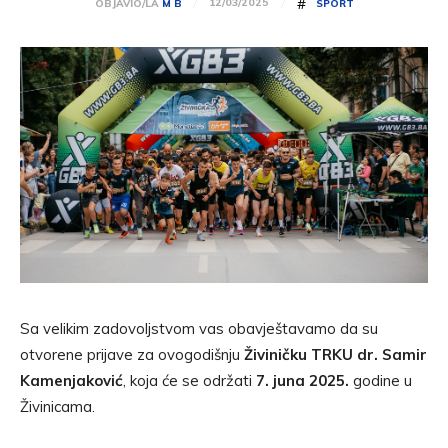
#
12/03/2025
OBJAVIO/LA
M B
SPORT
Sa velikim zadovoljstvom vas obavještavamo da su
otvorene prijave za ovogodišnju
Živiničku TRKU dr. Samir
Kamenjaković
, koja će se održati
7. juna 2025.
godine u
Živinicama.