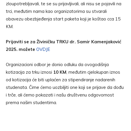
zloupotrebljavali, te se su prijavljivali, ali nisu se pojavili na
trci, međutim nama kao organizatorima su stvarali
obavezu obezbjeđenja start paketa koji je koštao cca 15
KM.
Prijaviti se za Živiničku TRKU dr. Samir Kamenjaković
2025. možete
OVDJE
Organizacioni odbor je donio odluku da ovogodišnja
kotizacija za trku iznosi
10 KM
, međutim cjelokupan iznos
od kotizacija će biti uplaćen za stipendiranje nadarenih
studenata. Čime ćemo uozbiljiti one koji se prijave da dođu
i trče, ali ćemo pokazati i našu društvenu odgovornost
prema našim studentima.