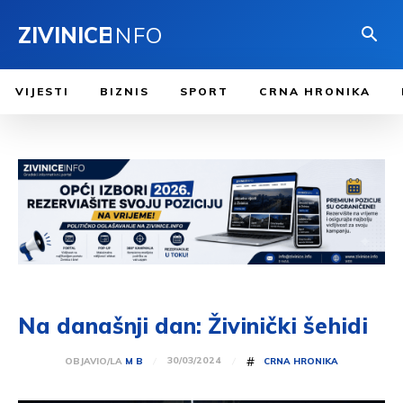
ZIVINICE
INFO
VIJESTI
BIZNIS
SPORT
CRNA HRONIKA
Na današnji dan: Živinički šehidi
#
30/03/2024
OBJAVIO/LA
M B
CRNA HRONIKA