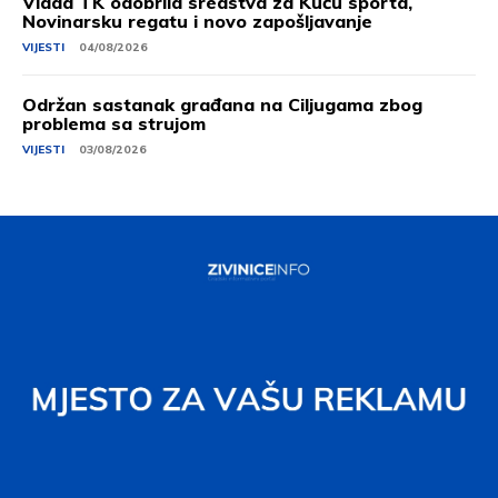
Vlada TK odobrila sredstva za Kuću sporta,
Novinarsku regatu i novo zapošljavanje
VIJESTI
04/08/2026
Održan sastanak građana na Ciljugama zbog
problema sa strujom
VIJESTI
03/08/2026