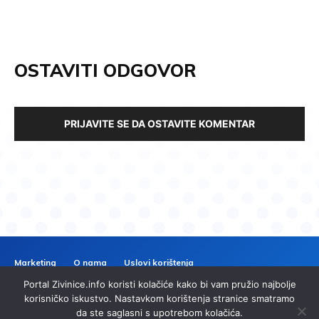
OSTAVITI ODGOVOR
PRIJAVITE SE DA OSTAVITE KOMENTAR
Marketing
O nama
Uslovi korištenja
Politika privatnosti
Kontakt
Portal Zivinice.info koristi kolačiće kako bi vam pružio najbolje
ZIVINICE
INFO
korisničko iskustvo. Nastavkom korištenja stranice smatramo
da ste saglasni s upotrebom kolačića.