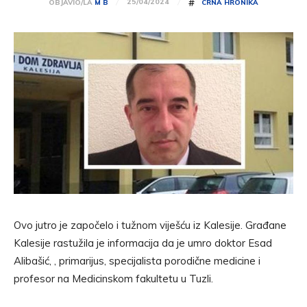
#
25/04/2024
OBJAVIO/LA
M B
CRNA HRONIKA
Ovo jutro je započelo i tužnom viješću iz Kalesije. Građane
Kalesije rastužila je informacija da je umro doktor Esad
Alibašić, , primarijus, specijalista porodične medicine i
profesor na Medicinskom fakultetu u Tuzli.