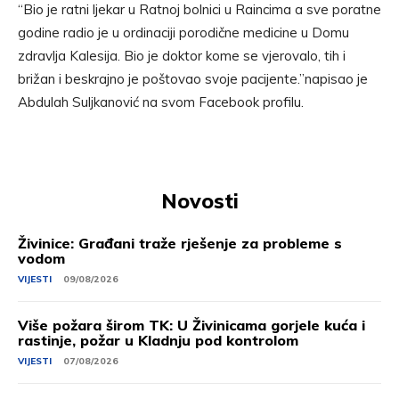
“Bio je ratni ljekar u Ratnoj bolnici u Raincima a sve poratne
godine radio je u ordinaciji porodične medicine u Domu
zdravlja Kalesija. Bio je doktor kome se vjerovalo, tih i
brižan i beskrajno je poštovao svoje pacijente.”napisao je
Abdulah Suljkanović na svom Facebook profilu.
Novosti
Živinice: Građani traže rješenje za probleme s
vodom
VIJESTI
09/08/2026
Više požara širom TK: U Živinicama gorjele kuća i
rastinje, požar u Kladnju pod kontrolom
VIJESTI
07/08/2026