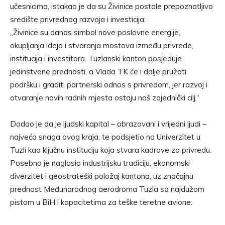
učesnicima, istakao je da su Živinice postale prepoznatljivo
središte privrednog razvoja i investicija:
„Živinice su danas simbol nove poslovne energije,
okupljanja ideja i stvaranja mostova između privrede,
institucija i investitora. Tuzlanski kanton posjeduje
jedinstvene prednosti, a Vlada TK će i dalje pružati
podršku i graditi partnerski odnos s privredom, jer razvoj i
otvaranje novih radnih mjesta ostaju naš zajednički cilj.“
Dodao je da je ljudski kapital – obrazovani i vrijedni ljudi –
najveća snaga ovog kraja, te podsjetio na Univerzitet u
Tuzli kao ključnu instituciju koja stvara kadrove za privredu.
Posebno je naglasio industrijsku tradiciju, ekonomski
diverzitet i geostrateški položaj kantona, uz značajnu
prednost Međunarodnog aerodroma Tuzla sa najdužom
pistom u BiH i kapacitetima za teške teretne avione.