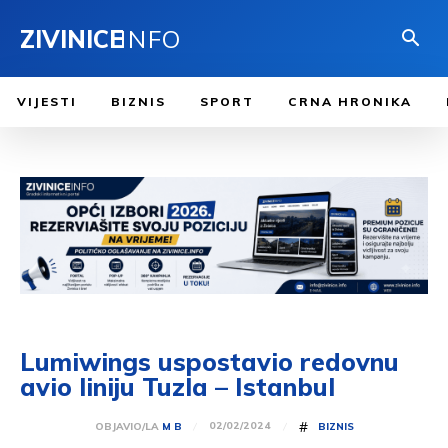
ZIVINICE
INFO
VIJESTI
BIZNIS
SPORT
CRNA HRONIKA
Lumiwings uspostavio redovnu
avio liniju Tuzla – Istanbul
#
02/02/2024
OBJAVIO/LA
M B
BIZNIS