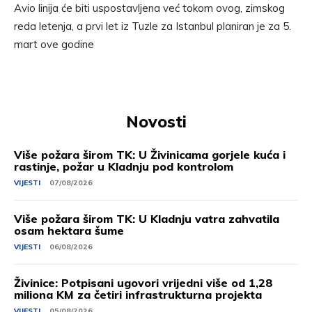
Avio linija će biti uspostavljena već tokom ovog, zimskog
reda letenja, a prvi let iz Tuzle za Istanbul planiran je za 5.
mart ove godine
Novosti
Više požara širom TK: U Živinicama gorjele kuća i
rastinje, požar u Kladnju pod kontrolom
VIJESTI
07/08/2026
Više požara širom TK: U Kladnju vatra zahvatila
osam hektara šume
VIJESTI
06/08/2026
Živinice: Potpisani ugovori vrijedni više od 1,28
miliona KM za četiri infrastrukturna projekta
VIJESTI
05/08/2026