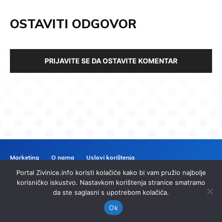
OSTAVITI ODGOVOR
PRIJAVITE SE DA OSTAVITE KOMENTAR
Marketing
O nama
Uslovi korištenja
Politika privatnosti
Kontakt
Portal Zivinice.info koristi kolačiće kako bi vam pružio najbolje
ZIVINICE
INFO
korisničko iskustvo. Nastavkom korištenja stranice smatramo
da ste saglasni s upotrebom kolačića.
© 2024 Zivinice.info. Sva prava zadržana. | Izrada
imp.ba
Ok