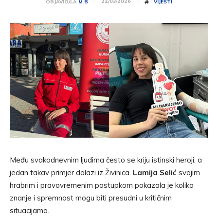
#
22/03/2026
OBJAVIO/LA
M B
VIJESTI
Među svakodnevnim ljudima često se kriju istinski heroji, a
jedan takav primjer dolazi iz Živinica.
Lamija Selić
svojim
hrabrim i pravovremenim postupkom pokazala je koliko
znanje i spremnost mogu biti presudni u kritičnim
situacijama.