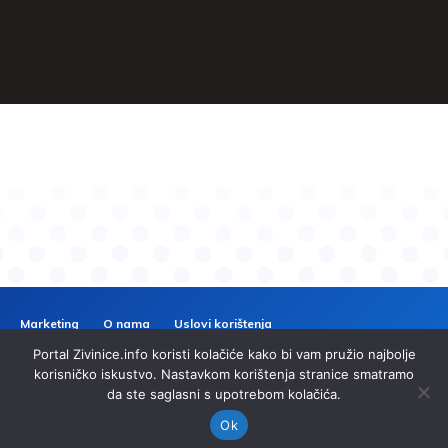
Marketing
O nama
Uslovi korištenja
Politika privatnosti
Kontakt
Portal Zivinice.info koristi kolačiće kako bi vam pružio najbolje
ZIVINICE
INFO
korisničko iskustvo. Nastavkom korištenja stranice smatramo
da ste saglasni s upotrebom kolačića.
© 2024 Zivinice.info. Sva prava zadržana. | Izrada
imp.ba
Ok