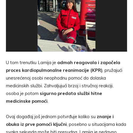
U tom trenutku Lamija je
odmah reagovala i započela
proces kardiopulmonalne reanimacije (KPR)
, pružajući
unesrećenoj osobi neophodnu pomoć do dolaska
medicinskih službi. Zahvaljujući brzoj i stručnoj reakciji,
osoba je potom
sigurno predata službi hitne
medicinske pomoći
.
Ovaj događaj još jednom potvrđuje koliko su
znanje i
obuka iz prve pomoći ključni
, posebno u situacijama kada
svaka sekunda može biti presudna. Lamija je nedavno