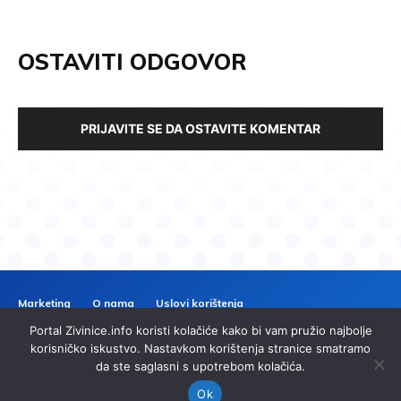
OSTAVITI ODGOVOR
PRIJAVITE SE DA OSTAVITE KOMENTAR
Marketing
O nama
Uslovi korištenja
Politika privatnosti
Kontakt
Portal Zivinice.info koristi kolačiće kako bi vam pružio najbolje
ZIVINICE
INFO
korisničko iskustvo. Nastavkom korištenja stranice smatramo
da ste saglasni s upotrebom kolačića.
© 2024 Zivinice.info. Sva prava zadržana. | Izrada
imp.ba
Ok