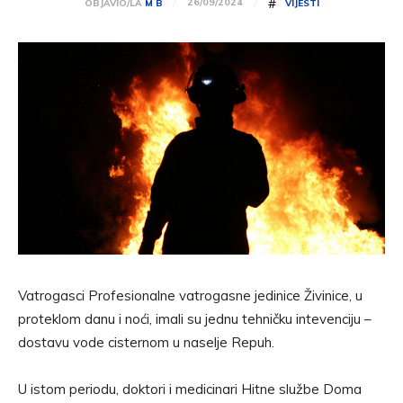
#
26/09/2024
OBJAVIO/LA
M B
VIJESTI
Vatrogasci Profesionalne vatrogasne jedinice Živinice, u
proteklom danu i noći, imali su jednu tehničku intevenciju –
dostavu vode cisternom u naselje Repuh.
U istom periodu, doktori i medicinari Hitne službe Doma