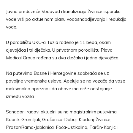
Javno preduzeće Vodovod i kanalizacija Živinice isporuku
vode vrši po aktuelnom planu vodosnabdijevanja i redukcija
vode.
U porodilištu UKC-a Tuzla rođeno je 11 beba, osam
djevojčica i tri dječaka. U privatnom porodilištu Plava
Medical Group rođena su dva dječaka i jedna djevojčica.
Na putevima Bosne i Hercegovine saobraća se uz
povoljne vremenske uslove. Apeluje se na vozače da voze
maksimalno oprezno i da obavezno drže odstojanje
između vozila.
Sanacioni radovi aktuelni su na magistralnim putevima:
Kaonik-Gromiljak, Gračanica-Doboj, Kladanj-Živinice,
Prozor/Rama-Jablanica, Foča-Ustikolina, Tarčin-Konjic i