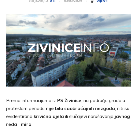
#
03/03/2026
OBJAVIO/LA
M B
VIJESTI
Prema informacijama iz
PS Živinice
, na području grada u
proteklom periodu
nije bilo saobraćajnih nezgoda
, niti su
evidentirana
krivična djela
ili slučajevi narušavanja
javnog
reda i mira
.