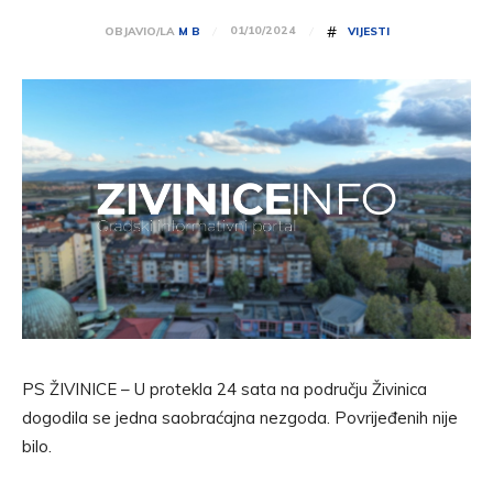
#
01/10/2024
OBJAVIO/LA
M B
VIJESTI
PS ŽIVINICE – U protekla 24 sata na području Živinica
dogodila se jedna saobraćajna nezgoda. Povrijeđenih nije
bilo.