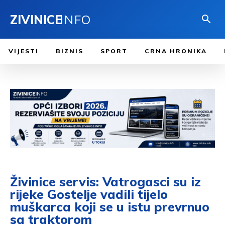
ZIVINICE
INFO
VIJESTI
BIZNIS
SPORT
CRNA HRONIKA
Živinice servis: Vatrogasci su iz
rijeke Gostelje vadili tijelo
muškarca koji se u istu prevrnuo
sa traktorom