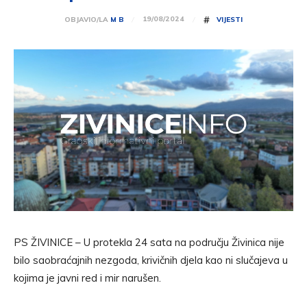
#
19/08/2024
OBJAVIO/LA
M B
VIJESTI
PS ŽIVINICE – U protekla 24 sata na području Živinica nije
bilo saobraćajnih nezgoda, krivičnih djela kao ni slučajeva u
kojima je javni red i mir narušen.