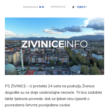
#
08/10/2024
OBJAVIO/LA
M B
VIJESTI
PS ŽIVINICE – U protekla 24 sata na području Živinica
dogodile su se dvije saobraćajne nesreće. Tri lica zadobila
lakše tjelesne povrede, dok se ljekari nisu izjasnili o
povredama četvrte povrijeđene osobe.