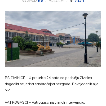
#
02/10/2024
OBJAVIO/LA
M B
VIJESTI
PS ŽIVINICE – U protekla 24 sata na području Živinica
dogodila se jedna saobraćajna nezgoda. Povrijeđenih nije
bilo.
VATROGASCI – Vatrogasci nisu imali intervencija.