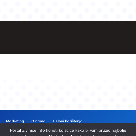
Marketing
O nama
Uslovi korištenja
Politika privatnosti
Kontakt
Portal Zivinice.info koristi kolačiće kako bi vam pružio najbolje