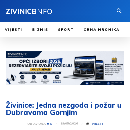
ZIVINICE
INFO
VIJESTI
BIZNIS
SPORT
CRNA HRONIKA
Živinice: Jedna nezgoda i požar u
Dubravama Gornjim
#
19/05/2026
OBJAVIO/LA
M B
VIJESTI