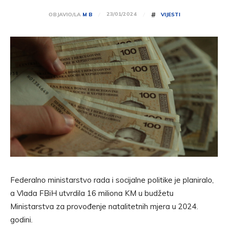
#
23/01/2024
OBJAVIO/LA
M B
VIJESTI
Federalno ministarstvo rada i socijalne politike je planiralo,
a Vlada FBiH utvrdila 16 miliona KM u budžetu
Ministarstva za provođenje natalitetnih mjera u 2024.
godini.