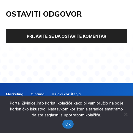
OSTAVITI ODGOVOR
PRIJAVITE SE DA OSTAVITE KOMENTAR
Marketing
O nama
Uslovi korištenja
Politika privatnosti
Kontakt
Portal Zivinice.info koristi kolačiće kako bi vam pružio najbolje
ZIVINICE
INFO
korisničko iskustvo. Nastavkom korištenja stranice smatramo
da ste saglasni s upotrebom kolačića.
© 2024 Zivinice.info. Sva prava zadržana. | Izrada
imp.ba
Ok