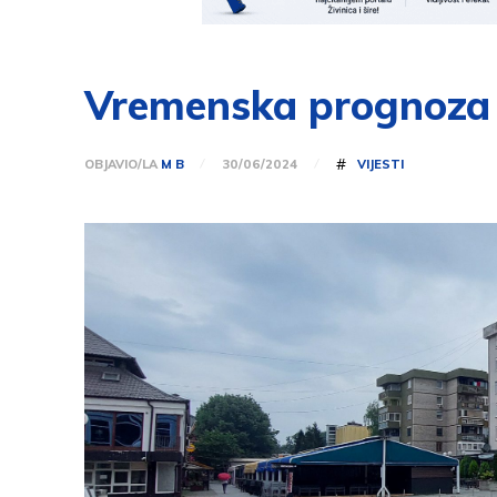
Vremenska prognoza 
#
OBJAVIO/LA
M B
VIJESTI
30/06/2024